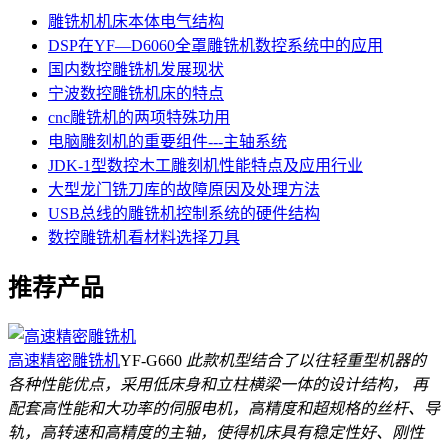
雕铣机机床本体电气结构
DSP在YF—D6060全罩雕铣机数控系统中的应用
国内数控雕铣机发展现状
宁波数控雕铣机床的特点
cnc雕铣机的两项特殊功用
电脑雕刻机的重要组件---主轴系统
JDK-1型数控木工雕刻机性能特点及应用行业
大型龙门铣刀库的故障原因及处理方法
USB总线的雕铣机控制系统的硬件结构
数控雕铣机看材料选择刀具
推荐产品
高速精密雕铣机
YF-G660
此款机型结合了以往轻重型机器的
各种性能优点，采用低床身和立柱横梁一体的设计结构， 再
配套高性能和大功率的伺服电机，高精度和超规格的丝杆、导
轨，高转速和高精度的主轴，使得机床具有稳定性好、刚性