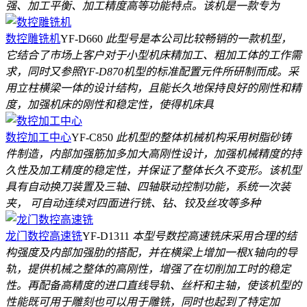
强、加工平衡、加工精度高等功能特点。该机是一款专为
数控雕铣机
YF-D660
此型号是本公司比较畅销的一款机型，
它结合了市场上客户对于小型机床精加工、粗加工体的工作需
求，同时又参照YF-D870机型的标准配置元件所研制而成。采
用立柱横梁一体的设计结构，且能长久地保持良好的刚性和精
度，加强机床的刚性和稳定性，使得机床具
数控加工中心
YF-C850
此机型的整体机械机构采用树脂砂铸
件制造，内部加强筋加多加大高刚性设计，加强机械精度的持
久性及加工精度的稳定性，并保证了整体长久不变形。该机型
具有自动换刀装置及三轴、四轴联动控制功能，系统一次装
夹， 可自动连续对四面进行铣、钻、铰及丝攻等多种
龙门数控高速铣
YF-D1311
本型号数控高速铣床采用合理的结
构强度及内部加强肋的搭配，并在横梁上增加一根X轴向的导
轨，提供机械之整体的高刚性，增强了在切削加工时的稳定
性。再配备高精度的进口直线导轨、丝杆和主轴，使该机型的
性能既可用于雕刻也可以用于雕铣，同时也起到了特定加