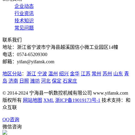
企业动态
行业资讯
技术知识
常见问题
联系我们
地址：浙江省宁波市宁海县越溪国信小微工业园区14幢
电话：0574-65209300
邮箱：yifan@yifansk.com
地区分站
：
浙江
宁波
温州
绍兴
金华
江苏
常州
苏州
山东
青
岛
济南
日照
潍坊
河北
保定
石家庄
© 2014-2024 宁海县一帆数控机械有限公司 www.yifansk.com
版权所有
网站地图
XML
浙ICP备19019173号-1
技术支持：和
众互联
QQ咨询
微信咨询