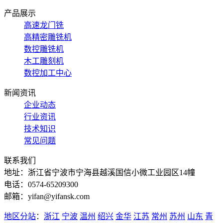
产品展示
高速龙门铣
高精密雕铣机
数控雕铣机
木工雕刻机
数控加工中心
新闻资讯
企业动态
行业资讯
技术知识
常见问题
联系我们
地址：浙江省宁波市宁海县越溪国信小微工业园区14幢
电话：0574-65209300
邮箱：yifan@yifansk.com
地区分站
：
浙江
宁波
温州
绍兴
金华
江苏
常州
苏州
山东
青