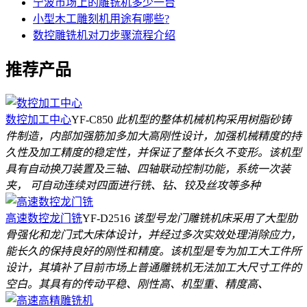
宁波市场上的雕铣机多少一台
小型木工雕刻机用途有哪些?
数控雕铣机对刀步骤流程介绍
推荐产品
数控加工中心
YF-C850
此机型的整体机械机构采用树脂砂铸
件制造，内部加强筋加多加大高刚性设计，加强机械精度的持
久性及加工精度的稳定性，并保证了整体长久不变形。该机型
具有自动换刀装置及三轴、四轴联动控制功能，系统一次装
夹， 可自动连续对四面进行铣、钻、铰及丝攻等多种
高速数控龙门铣
YF-D2516
该型号龙门雕铣机床采用了大型肋
骨强化和龙门式大床体设计，并经过多次实效处理消除应力，
能长久的保持良好的刚性和精度。该机型是专为加工大工件所
设计，其填补了目前市场上普通雕铣机无法加工大尺寸工件的
空白。其具有的传动平稳、刚性高、机型重、精度高、