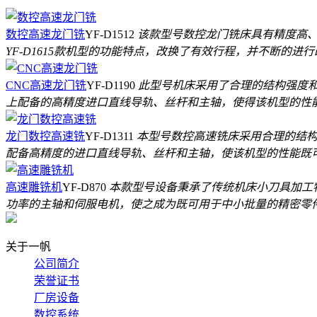
数控高速龙门铣
YF-D1512
该款型号数控龙门铣床具有精度高、
YF-D1615款机型的功能特点，改换了有效行程，并不断的
CNC高速龙门铣
YF-D1190
此型号机床采用了合理的结构强度和
上配备的高精度进口直线导轨、丝杆和主轴，使得该机型的性
龙门数控高速铣
YF-D1311
本型号数控高速铣床采用合理的结构
配备高精度的进口直线导轨、丝杆和主轴，使该机型的性能既
高速雕铣机
YF-D870
本款型号设备秉承了传统机床小刀具加工
功率的主轴和伺服电机，使之成为既可用于中小批量的精密零
关于一帆
公司简介
荣誉证书
厂房设备
数控系统