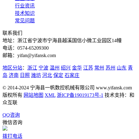
行业资讯
技术知识
常见问题
联系我们
地址：浙江省宁波市宁海县越溪国信小微工业园区14幢
电话：0574-65209300
邮箱：yifan@yifansk.com
地区分站
：
浙江
宁波
温州
绍兴
金华
江苏
常州
苏州
山东
青
岛
济南
日照
潍坊
河北
保定
石家庄
© 2014-2024 宁海县一帆数控机械有限公司 www.yifansk.com
版权所有
网站地图
XML
浙ICP备19019173号-1
技术支持：和
众互联
QQ咨询
微信咨询
拨打电话