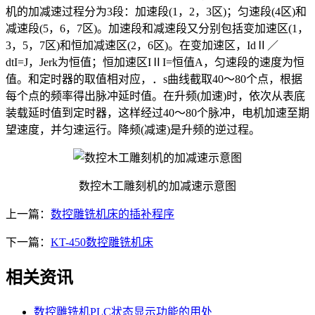
机的加减速过程分为3段：加速段(1，2，3区)；匀速段(4区)和
减速段(5，6，7区)。加速段和减速段又分别包括变加速区(1，
3，5，7区)和恒加减速区(2，6区)。在变加速区，IdⅡ／
dtI=J，Jerk为恒值；恒加速区IⅡI=恒值A，匀速段的速度为恒
值。和定时器的取值相对应，．s曲线截取40～80个点，根据
每个点的频率得出脉冲延时值。在升频(加速)时，依次从表底
装载延时值到定时器，这样经过40～80个脉冲，电机加速至期
望速度，并匀速运行。降频(减速)是升频的逆过程。
数控木工雕刻机的加减速示意图
上一篇：
数控雕铣机床的插补程序
下一篇：
KT-450数控雕铣机床
相关资讯
数控雕铣机PLC状态显示功能的用处