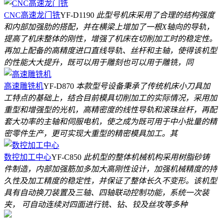
CNC高速龙门铣
YF-D1190
此型号机床采用了合理的结构强度
和内部加强肋的搭配，并在横梁上增加了一根X轴向的导轨，
提高了机床整体的刚性，增强了机床在切削加工时的稳定性。
再加上配备的高精度进口直线导轨、丝杆和主轴，使得该机型
的性能大大提升，既可以用于雕刻也可以用于雕铣，同
高速雕铣机
YF-D870
本款型号设备秉承了传统机床小刀具加
工特点的基础上，结合目前模具切削加工的实际情况，采用加
重型和增强型的光机，高精密度的线性导轨和滚珠丝杆，再配
套大功率的主轴和伺服电机，使之成为既可用于中小批量的精
密零件生产，更可实现大重型的精密模具加工。其
数控加工中心
YF-C850
此机型的整体机械机构采用树脂砂铸
件制造，内部加强筋加多加大高刚性设计，加强机械精度的持
久性及加工精度的稳定性，并保证了整体长久不变形。该机型
具有自动换刀装置及三轴、四轴联动控制功能，系统一次装
夹， 可自动连续对四面进行铣、钻、铰及丝攻等多种