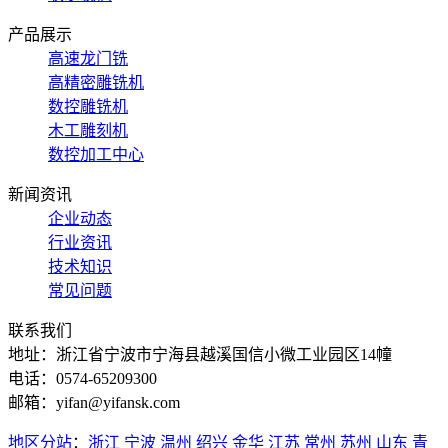
产品展示
高速龙门铣
高精密雕铣机
数控雕铣机
木工雕刻机
数控加工中心
新闻资讯
企业动态
行业资讯
技术知识
常见问题
联系我们
地址：浙江省宁波市宁海县越溪国信小微工业园区14幢
电话：0574-65209300
邮箱：yifan@yifansk.com
地区分站
：
浙江
宁波
温州
绍兴
金华
江苏
常州
苏州
山东
青