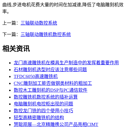
曲线,步进电机花费大量的时间在加减速,降低了电脑雕刻机效
率。
上一篇：
三轴联动数控系统
下一篇：
三轴联动雕铣机数控系统
相关资讯
龙门高速雕铣机在模具生产制造中的发挥着重要作用
石材雕刻机选型时应该注意哪些问题
TFDC6050高速雕铣机
CNC雕刻加工能否做钢类材料的粗加工
数控木工雕刻机的DSP与PC通信软件
数控雕铣机数控系统的插补运算
电脑雕刻机电控柜出现的问题
数控龙门铣的四个使用小技巧
轻型高精密雕铣机的结构
慧聪观展—北京精雕携公司产品亮相CIMT