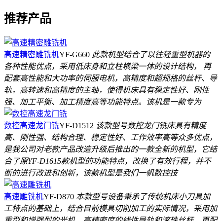
推荐产品
高速精密雕铣机
YF-G660
此款机型结合了以往轻重型机器的
各种性能优点，采用低床身和立柱横梁一体的设计结构， 再
配套高性能和大功率的伺服电机，高精度和超规格的丝杆、导
轨，高转速和高精度的主轴，使得机床具有稳定性好、刚性
强、加工平衡、加工精度高等功能特点。该机是一款专为
数控高速龙门铣
YF-D1512
该款型号数控龙门铣床具有精度
高、刚性强、结构合理、稳定性好、工作效率高等众多优点，
是我公司对老款产品改造升级后推出的一款全新的机型，它结
合了原YF-D1615款机型的功能特点，改换了有效行程，并不
断的进行改进和创新，该款机型是我们一帆数控技
高速雕铣机
YF-D870
本款型号设备秉承了传统机床小刀具加
工特点的基础上，结合目前模具切削加工的实际情况，采用加
重型和增强型的光机，高精密度的线性导轨和滚珠丝杆，再配