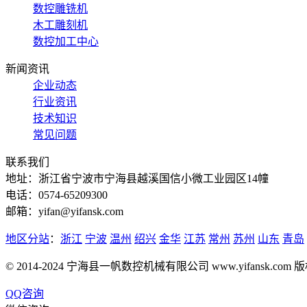
数控雕铣机
木工雕刻机
数控加工中心
新闻资讯
企业动态
行业资讯
技术知识
常见问题
联系我们
地址：浙江省宁波市宁海县越溪国信小微工业园区14幢
电话：0574-65209300
邮箱：yifan@yifansk.com
地区分站
：
浙江
宁波
温州
绍兴
金华
江苏
常州
苏州
山东
青岛
© 2014-2024 宁海县一帆数控机械有限公司 www.yifansk.com
QQ咨询