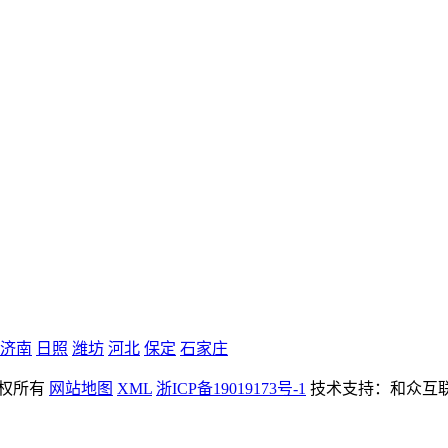
济南
日照
潍坊
河北
保定
石家庄
 版权所有
网站地图
XML
浙ICP备19019173号-1
技术支持：和众互