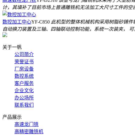
高速数控龙门铣
YF-D2516
该型号龙门雕铣机床采用了大型肋骨
计，其填补了目前市场上普通雕铣机无法加工大尺寸工件的空
数控加工中心
YF-C850
此机型的整体机械机构采用树脂砂铸件
自动换刀装置及三轴、四轴联动控制功能，系统一次装夹， 
关于一帆
公司简介
荣誉证书
厂房设备
数控系统
客户服务
企业文化
办公场所
联系我们
产品展示
高速龙门铣
高精密雕铣机