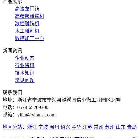
产品展示
高速龙门铣
高精密雕铣机
数控雕铣机
木工雕刻机
数控加工中心
新闻资讯
企业动态
行业资讯
技术知识
常见问题
联系我们
地址：浙江省宁波市宁海县越溪国信小微工业园区14幢
电话：0574-65209300
邮箱：yifan@yifansk.com
地区分站
：
浙江
宁波
温州
绍兴
金华
江苏
常州
苏州
山东
青岛