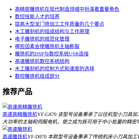
高精密雕铣机在现代制造领域中扮演着重要角色
数控技能人才的培养
提高大型龙门铣加工工件质量的几个要点
木工雕刻机的组成结构与工作原理
电子雕铣机的规范化管理
哪些因素会使雕铣机主轴断裂
雕铣机的DSP与数控系统USB连接
高速雕铣机数控系统结构
木工雕刻机的控制方式和速度的选择
数控雕铣机组成部分
推荐产品
高速高精雕铣机
YF-G870
该型号设备秉承了以往机型小刀具加
大功率的主轴和伺服电机，使之成为既可用于中小批量的精密
高速雕铣机
YF-D870
本款型号设备秉承了传统机床小刀具加工