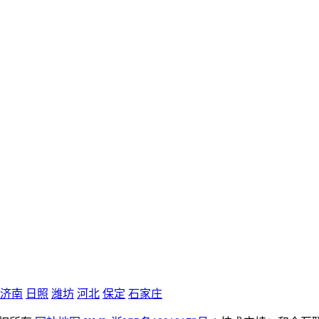
济南
日照
潍坊
河北
保定
石家庄