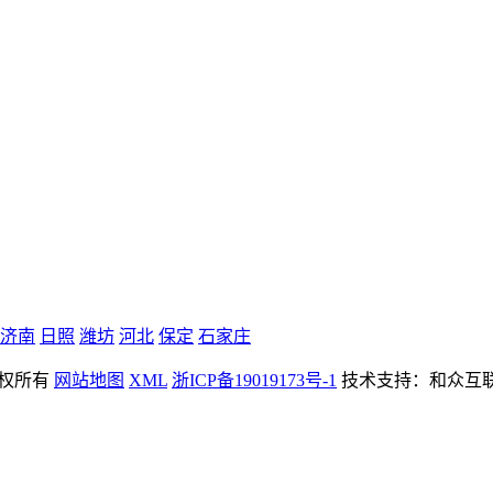
济南
日照
潍坊
河北
保定
石家庄
 版权所有
网站地图
XML
浙ICP备19019173号-1
技术支持：和众互