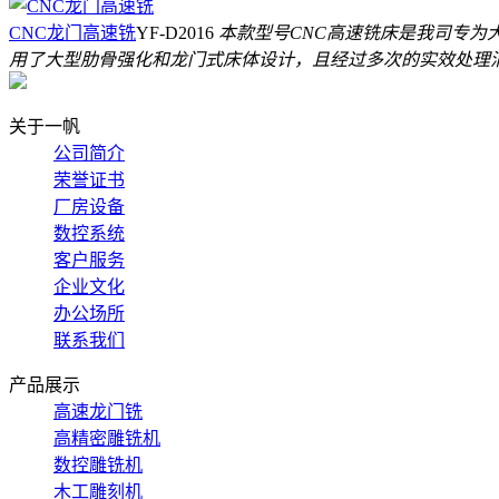
CNC龙门高速铣
YF-D2016
本款型号CNC高速铣床是我司专为
用了大型肋骨强化和龙门式床体设计，且经过多次的实效处理
关于一帆
公司简介
荣誉证书
厂房设备
数控系统
客户服务
企业文化
办公场所
联系我们
产品展示
高速龙门铣
高精密雕铣机
数控雕铣机
木工雕刻机