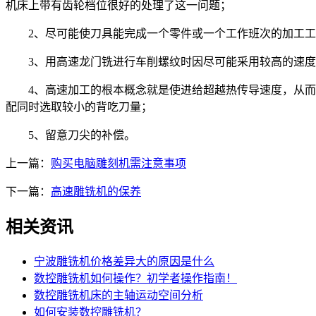
机床上带有齿轮档位很好的处理了这一问题；
2、尽可能使刀具能完成一个零件或一个工作班次的加工工
3、用高速龙门铣进行车削螺纹时因尽可能采用较高的速度
4、高速加工的根本概念就是使进给超越热传导速度，从而将
配同时选取较小的背吃刀量；
5、留意刀尖的补偿。
上一篇：
购买电脑雕刻机需注意事项
下一篇：
高速雕铣机的保养
相关资讯
宁波雕铣机价格差异大的原因是什么
数控雕铣机如何操作？初学者操作指南！
数控雕铣机床的主轴运动空间分析
如何安装数控雕铣机？