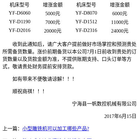
机床型号
增涨金额
机床型号
增涨金额
YF-D6060
YF-D8070
5000元
6000元
YF-D1190
YF-D1512
7000元
11000元
YF-D2016
YF-D2316
20000元
24000元
收到此通知后，请广大客户提前做好市场掌控和预测贵处
所需备货数量。涨价前期备货以本公司7月1日前收到贵处的订
货数量以及货款金额为准，不提供账期支持、口头订单等方
式，敬请贵处财务提前安排货款。
如有带来不便敬请谅解！！！
顺祝商祺！！！
宁海县一帆数控机械有限公司
2017年6月15日
上一篇：
小型雕铣机可以加工哪些产品?