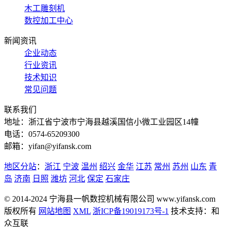
木工雕刻机
数控加工中心
新闻资讯
企业动态
行业资讯
技术知识
常见问题
联系我们
地址：浙江省宁波市宁海县越溪国信小微工业园区14幢
电话：0574-65209300
邮箱：yifan@yifansk.com
地区分站
：
浙江
宁波
温州
绍兴
金华
江苏
常州
苏州
山东
青
岛
济南
日照
潍坊
河北
保定
石家庄
© 2014-2024 宁海县一帆数控机械有限公司 www.yifansk.com
版权所有
网站地图
XML
浙ICP备19019173号-1
技术支持：和
众互联