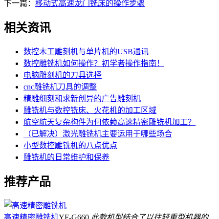
下一篇：
移动式高速龙门铣床的操作步骤
相关资讯
数控木工雕刻机与单片机的USB通讯
数控雕铣机如何操作？初学者操作指南！
电脑雕刻机的刀具选择
cnc雕铣机刀具的调整
精雕细刻和求新创异的广告雕刻机
雕铣机与数控铣床、火花机的加工区域
航空航天复杂构件为何依赖高速精密雕铣机加工？
（已解决）激光雕铣机主要运用于哪些场合
小型数控雕铣机的八点优点
雕铣机的日常维护和保养
推荐产品
高速精密雕铣机
YF-G660
此款机型结合了以往轻重型机器的