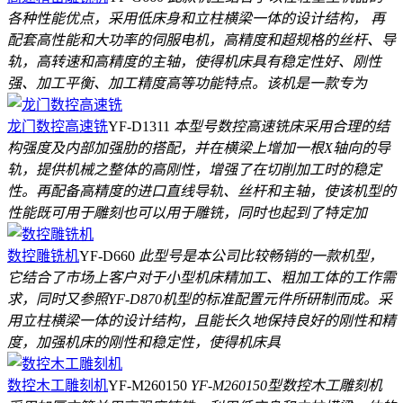
各种性能优点，采用低床身和立柱横梁一体的设计结构， 再
配套高性能和大功率的伺服电机，高精度和超规格的丝杆、导
轨，高转速和高精度的主轴，使得机床具有稳定性好、刚性
强、加工平衡、加工精度高等功能特点。该机是一款专为
龙门数控高速铣
YF-D1311
本型号数控高速铣床采用合理的结
构强度及内部加强肋的搭配，并在横梁上增加一根X轴向的导
轨，提供机械之整体的高刚性，增强了在切削加工时的稳定
性。再配备高精度的进口直线导轨、丝杆和主轴，使该机型的
性能既可用于雕刻也可以用于雕铣，同时也起到了特定加
数控雕铣机
YF-D660
此型号是本公司比较畅销的一款机型，
它结合了市场上客户对于小型机床精加工、粗加工体的工作需
求，同时又参照YF-D870机型的标准配置元件所研制而成。采
用立柱横梁一体的设计结构，且能长久地保持良好的刚性和精
度，加强机床的刚性和稳定性，使得机床具
数控木工雕刻机
YF-M260150
YF-M260150型数控木工雕刻机