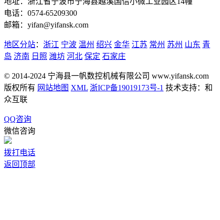
地址：浙江省宁波市宁海县越溪国信小微工业园区14幢
电话：0574-65209300
邮箱：yifan@yifansk.com
地区分站
：
浙江
宁波
温州
绍兴
金华
江苏
常州
苏州
山东
青
岛
济南
日照
潍坊
河北
保定
石家庄
© 2014-2024 宁海县一帆数控机械有限公司 www.yifansk.com
版权所有
网站地图
XML
浙ICP备19019173号-1
技术支持：和
众互联
QQ咨询
微信咨询
拨打电话
返回顶部