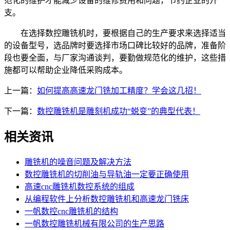
范化的维护才能减少设备的维修费用和问题，节约企业的开
支。
在选择数控雕铣机时，要根据自己的生产要求来选择适当
的设备型号，选品牌时要选择市场口碑比较好的品牌，准备阶
段也要全面，与厂家沟通谈判，要勤做规范化的维护，这些措
施都可以帮助企业降低采购成本。
上一篇：
如何提高高速龙门铣加工精度？学会这几招！
下一篇：
数控雕铣机是雕刻机成功“蜕变”的典型代表！
相关资讯
雕铣机的噪音问题及解决方法
数控雕铣机的切削油与导轨油一定要正确使用
高速cnc雕铣机数控系统的组成
从编程软件上分析数控雕铣机和高速龙门铣床
一帆数控cnc雕铣机的结构
一帆数控雕铣机械有限公司的生产思路