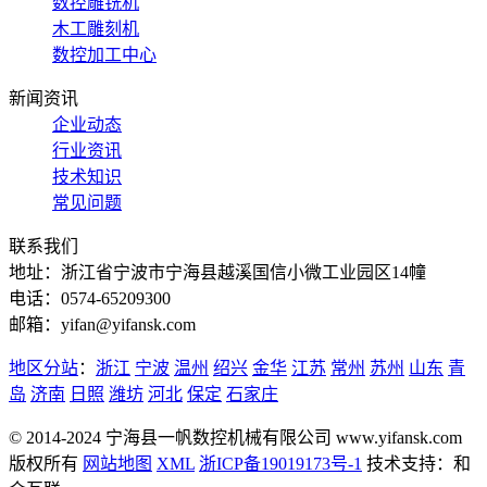
数控雕铣机
木工雕刻机
数控加工中心
新闻资讯
企业动态
行业资讯
技术知识
常见问题
联系我们
地址：浙江省宁波市宁海县越溪国信小微工业园区14幢
电话：0574-65209300
邮箱：yifan@yifansk.com
地区分站
：
浙江
宁波
温州
绍兴
金华
江苏
常州
苏州
山东
青
岛
济南
日照
潍坊
河北
保定
石家庄
© 2014-2024 宁海县一帆数控机械有限公司 www.yifansk.com
版权所有
网站地图
XML
浙ICP备19019173号-1
技术支持：和