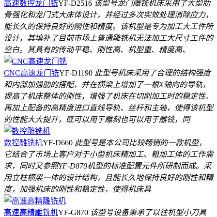
高速数控龙门铣
YF-D2516
该型号龙门雕铣机床采用了大型肋
骨强化和龙门式大床体设计，并经过多次实效处理消除应力，
能长久的保持良好的刚性和精度。该机型是专为加工大工件所
设计，其填补了目前市场上普通雕铣机无法加工大尺寸工件的
空白。其具有的传动平稳、刚性高、机型重、精度高、
CNC高速龙门铣
YF-D1190
此型号机床采用了合理的结构强度
和内部加强肋的搭配，并在横梁上增加了一根X轴向的导轨，
提高了机床整体的刚性，增强了机床在切削加工时的稳定性。
再加上配备的高精度进口直线导轨、丝杆和主轴，使得该机型
的性能大大提升，既可以用于雕刻也可以用于雕铣，同
数控雕铣机
YF-D660
此型号是本公司比较畅销的一款机型，
它结合了市场上客户对于小型机床精加工、粗加工体的工作需
求，同时又参照YF-D870机型的标准配置元件所研制而成。采
用立柱横梁一体的设计结构，且能长久地保持良好的刚性和精
度，加强机床的刚性和稳定性，使得机床具
高速高精雕铣机
YF-G870
该型号设备秉承了以往机型小刀具