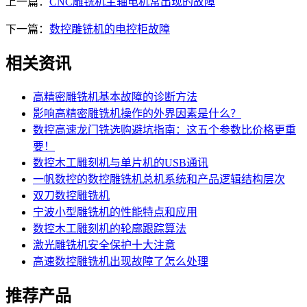
上一篇：
CNC雕铣机主轴电机常出现的故障
下一篇：
数控雕铣机的电控柜故障
相关资讯
高精密雕铣机基本故障的诊断方法
影响高精密雕铣机操作的外界因素是什么？
数控高速龙门铣选购避坑指南：这五个参数比价格更重
要！
数控木工雕刻机与单片机的USB通讯
一帆数控的数控雕铣机总机系统和产品逻辑结构层次
双刀数控雕铣机
宁波小型雕铣机的性能特点和应用
数控木工雕刻机的轮廓跟踪算法
激光雕铣机安全保护十大注意
高速数控雕铣机出现故障了怎么处理
推荐产品