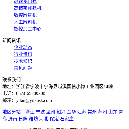
高速龙门铣
高精密雕铣机
数控雕铣机
木工雕刻机
数控加工中心
新闻资讯
企业动态
行业资讯
技术知识
常见问题
联系我们
地址：浙江省宁波市宁海县越溪国信小微工业园区14幢
电话：0574-65209300
邮箱：yifan@yifansk.com
地区分站
：
浙江
宁波
温州
绍兴
金华
江苏
常州
苏州
山东
青
岛
济南
日照
潍坊
河北
保定
石家庄