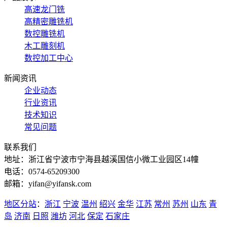
高速龙门铣
高精密雕铣机
数控雕铣机
木工雕刻机
数控加工中心
新闻资讯
企业动态
行业资讯
技术知识
常见问题
联系我们
地址：浙江省宁波市宁海县越溪国信小微工业园区14幢
电话：0574-65209300
邮箱：yifan@yifansk.com
地区分站
：
浙江
宁波
温州
绍兴
金华
江苏
常州
苏州
山东
青
岛
济南
日照
潍坊
河北
保定
石家庄