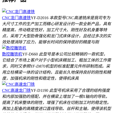
CNC龙门高速铣
YF-D2016
本款型号CNC高速铣床是我司专为
大尺寸工件的生产加工而精心研发设计的一款全新产品，具有
精度高，传动稳定性好，加工尺寸大、刚性好及机身重等特
点，采用了大型肋骨强化和龙门式床体设计，且经过多次的实
效处理消除了应力，能够长时间的保持很好的精度与刚
数控雕铣机
YF-D660
此型号是本公司比较畅销的一款机型，
它结合了市场上客户对于小型机床精加工、粗加工体的工作需
求，同时又参照YF-D870机型的标准配置元件所研制而成。采
用立柱横梁一体的设计结构，且能长久地保持良好的刚性和精
度，加强机床的刚性和稳定性，使得机床具
CNC高速龙门铣
YF-D1190
此型号机床采用了合理的结构强度
和内部加强肋的搭配，并在横梁上增加了一根X轴向的导轨，
提高了机床整体的刚性，增强了机床在切削加工时的稳定性。
再加上配备的高精度进口直线导轨、丝杆和主轴，使得该机型