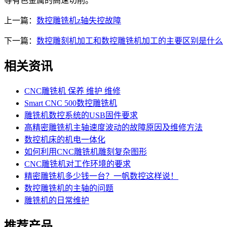
等有色金属的高速切削。
上一篇：
数控雕铣机z轴失控故障
下一篇：
数控雕刻机加工和数控雕铣机加工的主要区别是什么
相关资讯
CNC雕铣机 保养 维护 维修
Smart CNC 500数控雕铣机
雕铣机数控系统的USB固件要求
高精密雕铣机主轴速度波动的故障原因及维修方法
数控机床的机电一体化
如何利用CNC雕铣机雕刻复杂图形
CNC雕铣机对工作环境的要求
精密雕铣机多少钱一台？一帆数控这样说！
数控雕铣机的主轴的问题
雕铣机的日常维护
推荐产品