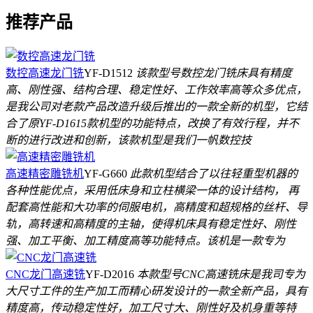
推荐产品
数控高速龙门铣
YF-D1512
该款型号数控龙门铣床具有精度
高、刚性强、结构合理、稳定性好、工作效率高等众多优点，
是我公司对老款产品改造升级后推出的一款全新的机型，它结
合了原YF-D1615款机型的功能特点，改换了有效行程，并不
断的进行改进和创新，该款机型是我们一帆数控技
高速精密雕铣机
YF-G660
此款机型结合了以往轻重型机器的
各种性能优点，采用低床身和立柱横梁一体的设计结构， 再
配套高性能和大功率的伺服电机，高精度和超规格的丝杆、导
轨，高转速和高精度的主轴，使得机床具有稳定性好、刚性
强、加工平衡、加工精度高等功能特点。该机是一款专为
CNC龙门高速铣
YF-D2016
本款型号CNC高速铣床是我司专为
大尺寸工件的生产加工而精心研发设计的一款全新产品，具有
精度高，传动稳定性好，加工尺寸大、刚性好及机身重等特