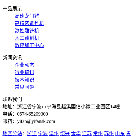
产品展示
高速龙门铣
高精密雕铣机
数控雕铣机
木工雕刻机
数控加工中心
新闻资讯
企业动态
行业资讯
技术知识
常见问题
联系我们
地址：浙江省宁波市宁海县越溪国信小微工业园区14幢
电话：0574-65209300
邮箱：yifan@yifansk.com
地区分站
：
浙江
宁波
温州
绍兴
金华
江苏
常州
苏州
山东
青