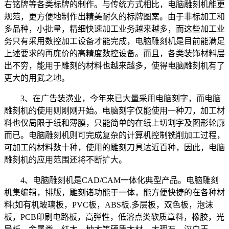
右铭牌等各类标牌的制作。与传统方式相比，电脑雕刻机能更
规范，更方便地制作出精美耐久的标牌图案。由于非标加工和
多品种，小批量，精细快速加工业务越来越多，而这些加工业
务只有采用数控加工设备才能完成，电脑雕刻机是目前能满足
上述要求的再廉价的高精度数控设备。而且，各类装饰材料层
出不穷，能用于雕刻的材料也越来越多，使得电脑雕刻机有了
更大的用武之地。
3、在广告装潢业，今年来已大量采用电脑刻字，而电脑
雕刻机的使用则刚刚开始。电脑刻字仅能使用一种刀，加工材
料也仅局限于纸和薄膜，只能简单的在纸上切割字及图形轮廓
而已。电脑雕刻机则可完成复杂的计算机控制铣削加工过程，
可加工的材料数十种，使用的雕刻刀具达近百种，因此，电脑
雕刻机的应用范围还将不断扩大。
4、电脑雕刻机是CAD/CAM一体化典型产品。电脑雕刻
机集编辑，排版，雕刻诸功能于一体，能方便快捷的在各种材
料(如有机玻璃板，PVC板，ABS板.多层板，双色板，泡沫
板，PCB印刷电路板，高弹性，低溶点类软质章料，橡胶，光