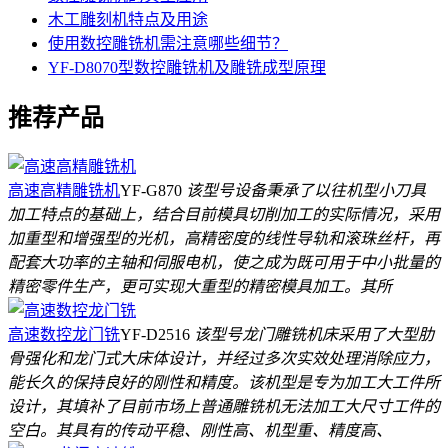
木工雕刻机特点及用途
使用数控雕铣机需注意哪些细节？
YF-D8070型数控雕铣机及雕铣成型原理
推荐产品
高速高精雕铣机
YF-G870
该型号设备秉承了以往机型小刀具
加工特点的基础上，结合目前模具切削加工的实际情况，采用
加重型和增强型的光机，高精密度的线性导轨和滚珠丝杆，再
配套大功率的主轴和伺服电机，使之成为既可用于中小批量的
精密零件生产，更可实现大重型的精密模具加工。其所
高速数控龙门铣
YF-D2516
该型号龙门雕铣机床采用了大型肋
骨强化和龙门式大床体设计，并经过多次实效处理消除应力，
能长久的保持良好的刚性和精度。该机型是专为加工大工件所
设计，其填补了目前市场上普通雕铣机无法加工大尺寸工件的
空白。其具有的传动平稳、刚性高、机型重、精度高、